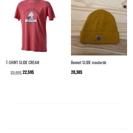
T-SHIRT SLIDE CREAM
Bonnet SLIDE moutarde
22,59
$
28,38
$
AJOUTER
33,95
$
CHOIX
AU
DES
PANIER
OPTIONS