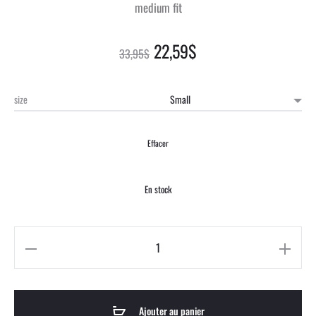
medium fit
22,59
$
33,95
$
size
Effacer
En stock
Ajouter au panier