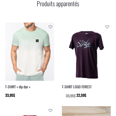
Produits apparentés
T-SHIRT « dip dye »
T-SHIRT LOGO FOREST
33,95
$
22,59
$
CHOIX
33,95
$
CHOIX
DES
DES
OPTIONS
OPTIONS