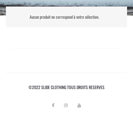
Aucun produit ne correspond à votre sélection.
©2022 SLIDE CLOTHING TOUS DROITS RESERVES
F
I
Y
a
n
o
c
s
u
e
t
t
b
a
u
o
g
b
o
r
e