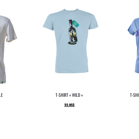
LE
T-SHIRT « WILD »
T-SHI
33,95
$