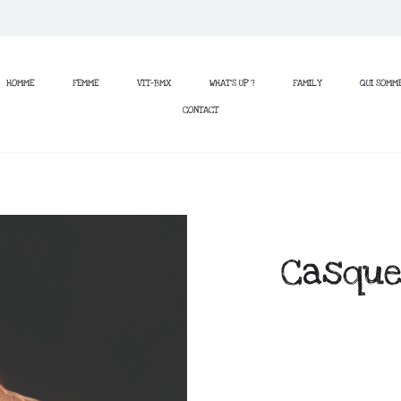
HOMME
FEMME
VTT-BMX
WHAT’S UP ?
FAMILY
QUI SOMM
CONTACT
Casque