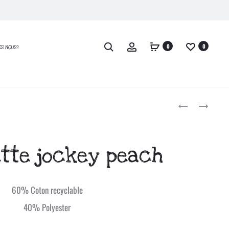
0
0
ES NOUS?
CASQUETTE
MAILLOT
JOCKEY
VTT,
Produc
BLUE
DH,
ENDURO
naviga
tte jockey peach
ET
BMX
MANCHES
60% Coton recyclable
LONGUES
40% Polyester
« NBA
V2′ »