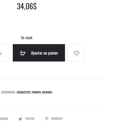
MADE
34,06
$
IN
FRANCE
En stock
Ajouter au panier
CATÉGORIES :
CASQUETTES
,
FEMMES
,
HOMMES
ER
CEBOOK
TWITTER
PINTEREST