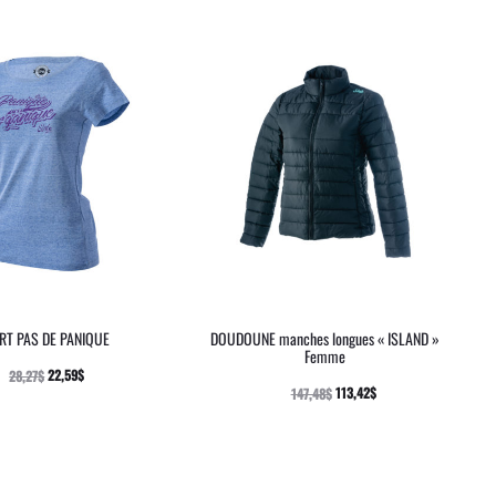
RT PAS DE PANIQUE
DOUDOUNE manches longues « ISLAND »
Femme
22,59
$
28,27
$
113,42
$
147,48
$