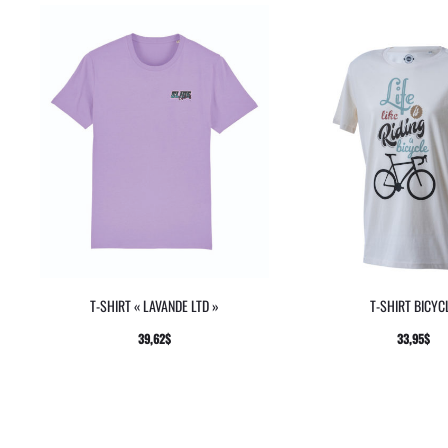
T-SHIRT « LAVANDE LTD »
T-SHIRT BICYC
39,62
$
33,95
$