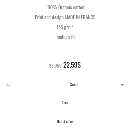
100% Organic cotton
Print and design MADE IN FRANCE
155 g/m²
medium fit
22,59
$
33,95
$
size
Clear
Out of stock