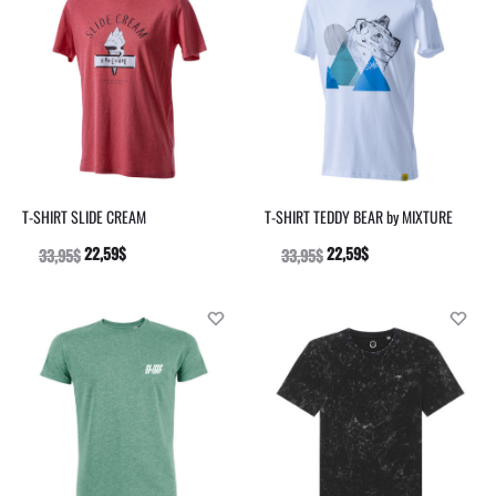
T-SHIRT SLIDE CREAM
T-SHIRT TEDDY BEAR by MIXTURE
22,59
$
22,59
$
33,95
$
33,95
$
SELECT
SELECT
OPTIONS
OPTIONS