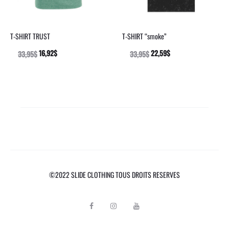
T-SHIRT TRUST
T-SHIRT “smoke”
16,92
$
22,59
$
33,95
$
33,95
$
SELECT
SELECT
OPTIONS
OPTIONS
©2022 SLIDE CLOTHING TOUS DROITS RESERVES
F
I
Y
a
n
o
c
s
u
e
t
t